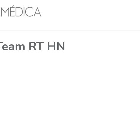
Inicio
Nosotros
Servicios
Productos
C
- Team RT HN